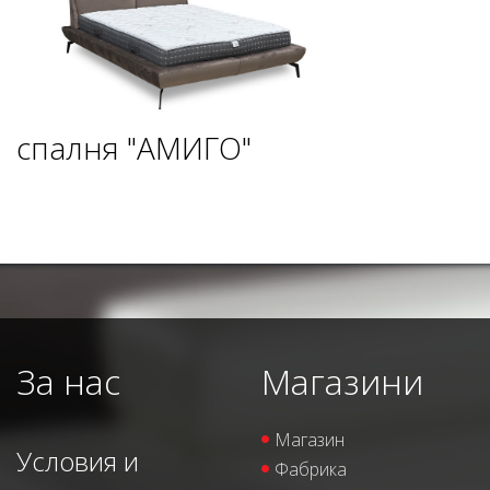
спалня "АМИГО"
За нас
Магазини
Магазин
Условия и
Фабрика