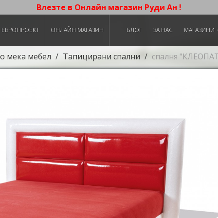
Влезте в Онлайн магазин Руди Ан !
ЕВРОПРОЕКТ
ОНЛАЙН МАГАЗИН
БЛОГ
ЗА НАС
МАГАЗИНИ
о мека мебел
Тапицирани спални
спалня "КЛЕОПА