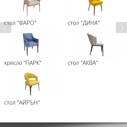
стол "ФАРО"
стол "ДИНА"
кресло "ПАРК"
стол "АКВА"
стол "АЙРЪН"