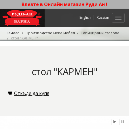
Влезте в Онлайн магазин Руди Ан !
English
Russian
Нави
Начало
Производство мека мебел
Тапицирани столове
стол "КАРМЕН"
стол "КАРМЕН"
Откъде да купя