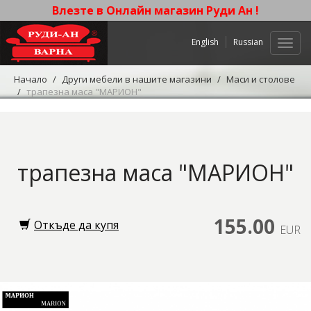
Влезте в Онлайн магазин Руди Ан !
English
Russian
Нави
Начало
Други мебели в нашите магазини
Маси и столове
трапезна маса "МАРИОН"
трапезна маса "МАРИОН"
155.00
Откъде да купя
EUR