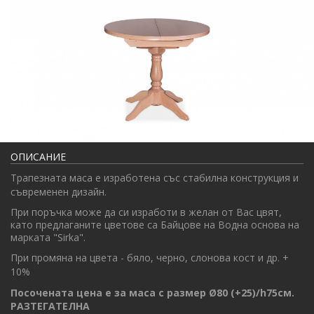
ОПИСАНИЕ
Трапезната маса е изработена със стабилна конструкция и
съвременен дизайн.
При поръчка може да си изработи в желан от Вас цвят,
като предлаганите цветове са Байцове на Водна основа на
марката "Sirka".
При промяна на цвета -
бяло, черно, слонова кост и др.
+
10%
Посочената цена е за маса с размер
Ø80 (+25)/h75
см.
РАЗТЕГАТЕЛНА