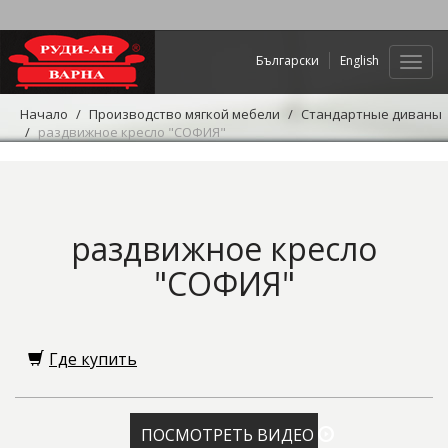
Български
English
Нави
Начало
Производство мягкой мебели
Стандартные диваны
раздвижное кресло "СОФИЯ"
раздвижное кресло
"СОФИЯ"
Где купить
ПОСМОТРЕТЬ ВИДЕО