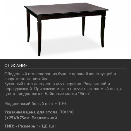
ОПИСАНИЕ
Обеденный стол сделан из бука, с прочной конструкцей и
современного дизайна.
Кухонный стол доступен в двух версиях: Раздвижной и
нераздвижной. При заказе можно получить желаемый цвет, а
цвета предлагаются Байцовые марки "Sirka".
Медицинский белый цвет + 10%
70/110
Указанная цена для стола
(+25)/h75
см.
Раздвижной
ТИП: - Размеры: - ЦЕНЫ: