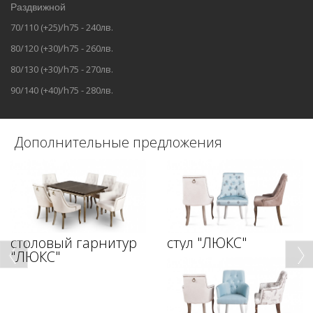
Раздвижной
70/110 (+25)/h75 - 240лв.
80/120 (+30)/h75 - 260лв.
80/130 (+30)/h75 - 270лв.
90/140 (+40)/h75 - 280лв.
Дополнительные предложения
столовый гарнитур
стул "ЛЮКС"
"ЛЮКС"