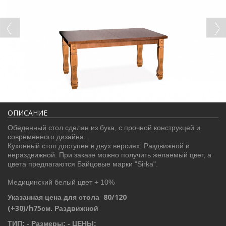
ОПИСАНИЕ
Обеденный стол сделан из бука, с прочной конструкцей и
современного дизайна.
Кухонный стол доступен в двух версиях: Раздвижной и
нераздвижной. При заказе можно получить желаемый цвет, а
цвета предлагаются Байцовые марки "Sirka".
Медицинский белый цвет + 10%
80/120
Указанная цена для стола
(+30)/h75
см.
Раздвижной
ТИП: - Размеры: - ЦЕНЫ: