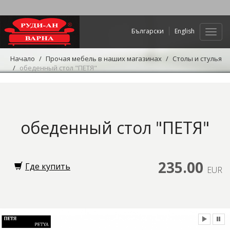
Български
English
Нави
Начало
Прочая мебель в наших магазинах
Столы и стулья
обеденный стол "ПЕТЯ"
обеденный стол "ПЕТЯ"
235.00
Где купить
EUR