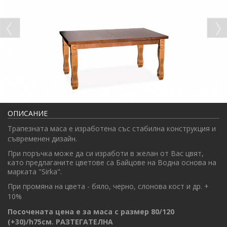
ОПИСАНИЕ
Трапезната маса е изработена със стабилна конструкция и
съвременен дизайн.
При поръчка може да си изработи в желан от Вас цвят,
като предлаганите цветове са Байцове на Водна основа на
марката "Sirka".
При промяна на цвета -
бяло, черно, слонова кост и др.
+
10%
Посочената цена е за маса с размер
80/120
(+30)/h75
см. РАЗТЕГАТЕЛНА