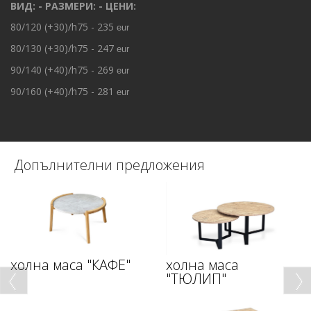
ВИД: - РАЗМЕРИ: - ЦЕНИ:
80/120 (+30)/h75 - 235
eur
80/130 (+30)/h75 - 247
eur
90/140 (+40)/h75 - 269
eur
90/160 (+40)/h75 - 281
eur
Допълнителни предложения
холна маса "КАФЕ"
холна маса
"ТЮЛИП"