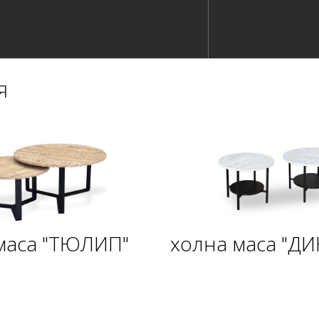
я
маса "ТЮЛИП"
холна маса "ДИ