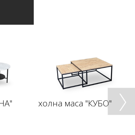
НА"
холна маса "КУБО"