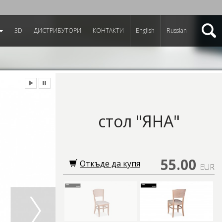
3D
ДИСТРИБУТОРИ
КОНТАКТИ
English
Russian
стол "ЯНА"
55.00
Откъде да купя
EUR