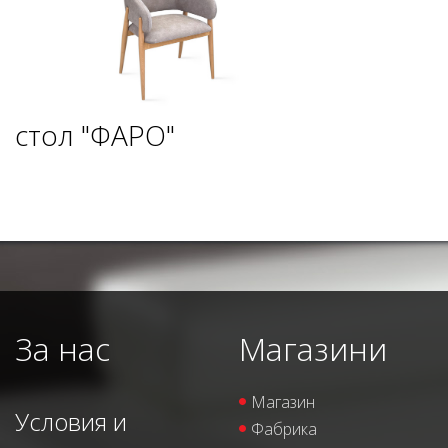
стол "ФАРО"
За нас
Магазини
Магазин
Условия и
Фабрика