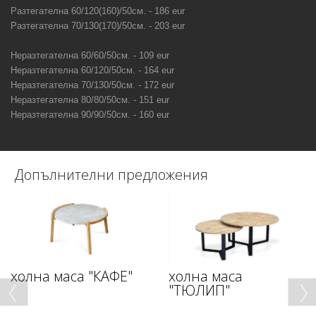
Разтегателна 60/120(160)/50см. - 186 eur
Разтегателна 70/130(170)/50см. - 203
eur
Неразтегателна 60/60/50см. - 109
eur
Неразтегателна 60/120/50см. - 164
eur
Неразтегателна 70/130/50см. - 172
eur
Неразтегателна 80/80/50см. - 151
eur
Неразтегателна 90/90/50см. - 160
eur
Допълнителни предложения
холна маса "КАФЕ"
холна маса
"ТЮЛИП"