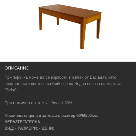
ОПИСАНИЕ
При поръчка може да се изработи в желан от Вас цвят, като
предлаганите цветове са Байцове на Водна основа на марката
"Sirka".
При промяна на цвета -
бяло
+ 20%
Посочената цена е за маса
с
размер 60/60/50см.
НЕРАЗТЕГАТЕЛНА
ВИД: - РАЗМЕРИ: - ЦЕНИ: