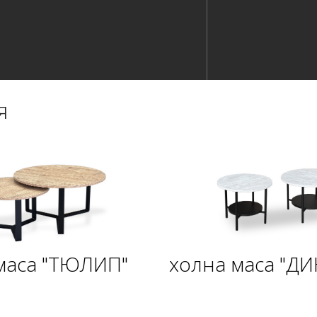
я
маса "ТЮЛИП"
холна маса "ДИ