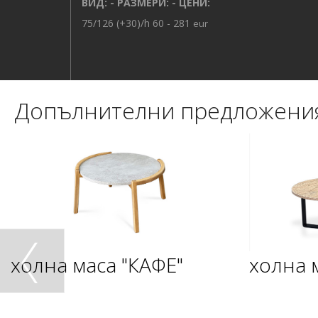
ВИД: - РАЗМЕРИ: - ЦЕНИ:
75/126 (+30)/h 60 - 281
eur
Допълнителни предложени
холна маса "КАФЕ"
холна 