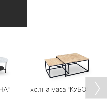
НА"
холна маса "КУБО"