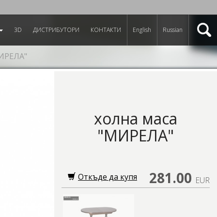
3D
ДИСТРИБУТОРИ
КОНТАКТИ
English
Russian
МИРЕЛА"
холна маса
"МИРЕЛА"
281.00
Откъде да купя
EUR