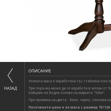
ОПИСАНИЕ
Холната маса е изработена със стабилна конст
НАЗАД
При поръчка може да се изработи в желан от В
Байцове на Водна основа на марката "Sirka".
При промяна на цвета -
бяло, черно, слонова ко
Посочената цена е за маса с размер
75/126 