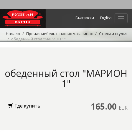
Български
English
Нави
Начало
Прочая мебель в наших магазинах
Столы и стулья
обеденный стол "МАРИОН 1"
обеденный стол "МАРИОН
1"
165.00
Где купить
EUR