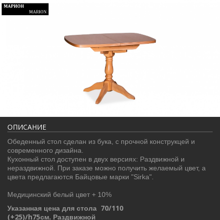
ОПИСАНИЕ
Обеденный стол сделан из бука, с прочной конструкцей и
современного дизайна.
Кухонный стол доступен в двух версиях: Раздвижной и
нераздвижной. При заказе можно получить желаемый цвет, а
цвета предлагаются Байцовые марки "Sirka".
Медицинский белый цвет + 10%
70/110
Указанная цена для стола
(+25)/h75
см.
Раздвижной