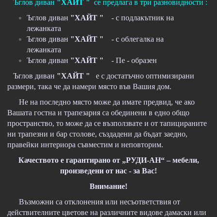
Ъглов диван
"ХАЙТ "
се предлага в три разновидности :
Ъглов диван
"ХАЙТ "
- с подлакътник на
лежанката
Ъглов диван
"ХАЙТ "
- с облегалка на
лежанката
Ъглов диван
"ХАЙТ "
- Пе - образен
Ъглов диван
"ХАЙТ "
е с достатъчно оптимизирани
размери, така че да намери място във Вашия дом.
Не на последно място може да имате предвид, че ако
Вашата гостна и трапезария са обединени в едно общо
пространство, то може да се възползвате и от тапицираните
ни трапезни и бар столове, създадени да бъдат заедно,
правейки интериора съвместим и неповторим.
Качеството е гарантирано от „РУДИ-АН“ – мебели,
произведени от нас - за Вас!
Внимание!
Възможни са отклонения или несъответствия от
действителните цветове на различните видове дамаски или