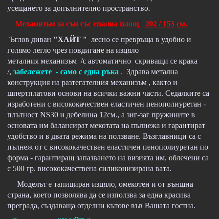
усещането за допълнително пространство.
Механизъм за сън със спална площ
202 / 153 см.
Ъглов диван
"ХАЙТ "
лесно се превръща в удобно и
голямо легло чрез повдигане на изцяло
металния механизъм /с автоматично скриващи се крака
/,
забележете - само с една ръка
.
Здрава метална
конструкция на разтегателния механизъм , както и
шпертплатови основи на всички важни части. Седалките са
изработени с висококачествен еластичен пенополиуретан -
плътност NS30 и дебелина 12см., а зиг-заг пружините в
основата им балансират мекотата на пълнежа и гарантират
удобство и в двата режима на ползване. Възглавници са с
пълнеж от с висококачествен еластичен пенополиуретан по
форма - гарантиращ запазването на визията им, облечени са
с 500 гр. висококачествена силиконизирана вата.
Моделът е тапициран изцяло, омекотен и от външна
страна, което позволява да се използва за една красива
преграда, създаваща отделни кътове във Вашата гостна.