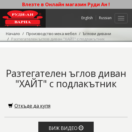
Влезте в Онлайн магазин Руди Ан !
English
Russian
Нави
Начало
Производство мека мебел
Ъглови дивани
Разтегателен ъглов диван "ХАЙТ" с подлакътник
Разтегателен ъглов диван
"ХАЙТ" с подлакътник
Откъде да купя
ВИЖ ВИДЕО