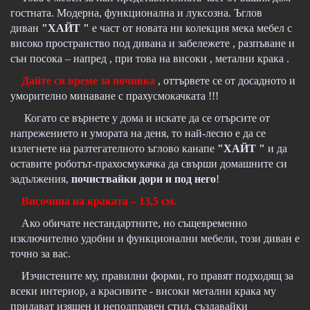
гостната. Модерна, функционална и луксозна. Ъглов
диван
"ХАЙТ "
е част от новата ни колекция мека мебел с
високо пространство под дивана и забележете , разпъване и
сън посока – напред , при това на високи , метални крака .
Дайте си време за почивка
, оттървете се от досадното и
уморително минаване с прахусмокачката !!!
Когато се върнете у дома и искате да се отърсите от
напрежението и умората на деня, то най-лесно е да се
излегнете на разтегателното ъглово канапе
"ХАЙТ "
и да
оставите роботът-прахосмукачка да свърши домашните си
задължения,
почиствайки дори и под него
!
Височина на краката – 13,5 см.
Ако обичате нестандартните, но същевременно
изключително удобни и функционални мебели, този диван е
точно за вас.
Изчистените му, правилни форми, го правят подходящ за
всеки интериор, а красивите - високи метални крака му
придават изящен и неподправен стил, създавайки