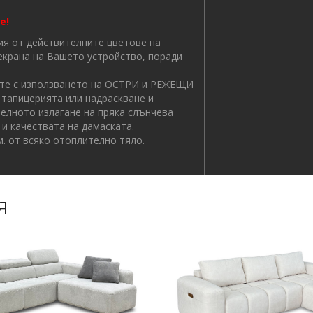
е!
 от действителните цветове на
 екрана на Вашето устройство, поради
 с използването на ОСТРИ и РЕЖЕЩИ
 тапицерията или надраскване и
елното излагане на пряка слънчева
и качествата на дамаската.
. от всяко отоплително тяло.
я