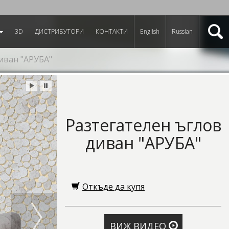
3D
ДИСТРИБУТОРИ
КОНТАКТИ
English
Russian
иван "АРУБА"
Разтегателен ъглов
диван "АРУБА"
Откъде да купя
ВИЖ ВИДЕО