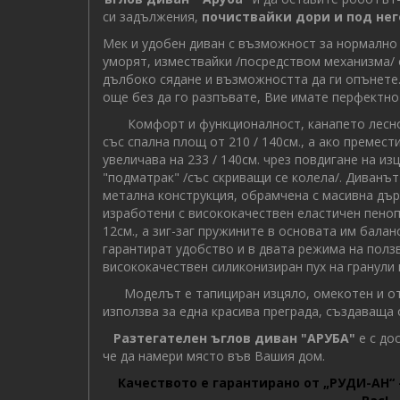
си задължения,
почиствайки дори и под нег
Мек и удобен диван с възможност за нормално с
уморят, измествайки /посредством механизма/ 
дълбоко сядане и възможността да ги опънете.
още без да го разпъвате, Вие имате перфектнот
Комфорт и функционалност, канапето лесно 
със спална площ от 210 / 140см., а ако премест
увеличава на 233 / 140см. чрез повдигане на и
"подматрак" /със скриващи се колела/. Диванът
метална конструкция, обрамчена с масивна дър
изработени с висококачествен еластичен пеноп
12см., а зиг-заг пружините в основата им бала
гарантират удобство и в двата режима на полз
висококачествен силиконизиран пух на гранули
Моделът е тапициран изцяло, омекотен и от 
използва за една красива преграда, създаваща
Разтегателен ъглов диван "АРУБА"
е с до
че да намери място във Вашия дом.
Качеството е гарантирано от „РУДИ-АН“ 