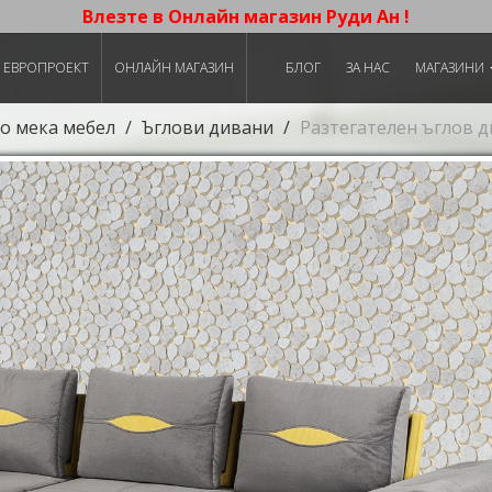
Влезте в Онлайн магазин Руди Ан !
ЕВРОПРОЕКТ
ОНЛАЙН МАГАЗИН
БЛОГ
ЗА НАС
МАГАЗИНИ
о мека мебел
Ъглови дивани
Разтегателен ъглов д