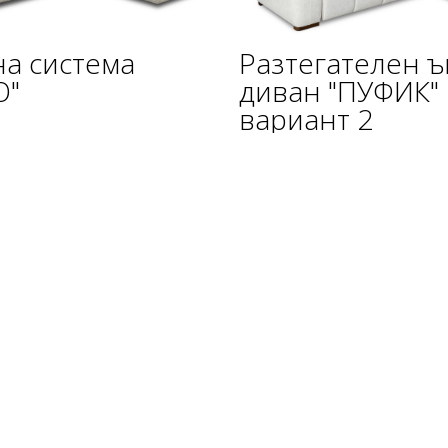
а система
Разтегателен ъ
О"
диван "ПУФИК"
вариант 2