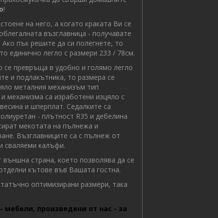
о
!
тоене на него, а когато краката Ви се
облегалната възглавница - получавате
 Ако пък решите да си полегнете, то
о единично легло с размери 233 / 78см.
се превръща в удобно и голямо легло
ите и подлакътника, то размера се
зцяло металния механизъм тип
 и механизма са изработени изцяло с
весина и шперплат. Седалките са
олиуретан - плътност R35 и дебелина
нсират мекотата на пълнежа и
ване. Възглавниците са с пълнеж от
 и сваляеми калъфи.
външна страна, което позволява да се
 отделни кътове във Вашата гостна.
статъчно оптимизирани размери, така
– мебели, произведени от нас - за