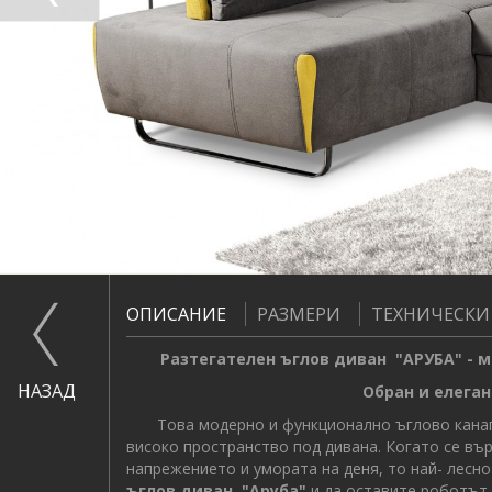
ОПИСАНИЕ
РАЗМЕРИ
ТЕХНИЧЕСКИ
Разтегателен ъглов диван "АРУБА" - м
НАЗАД
Обран и елегант
Това модерно и функционално ъглово канапе 
високо пространство под дивана. Когато се вър
напрежението и умората на деня, то най- лесно
ъглов диван "Аруба"
и да оставите роботът