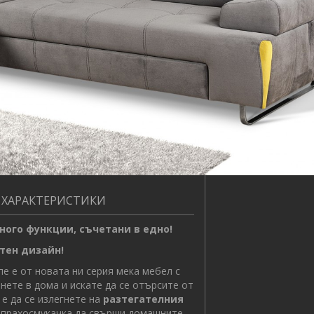
 ХАРАКТЕРИСТИКИ
ного функции, съчетани в едно!
ен дизайн
!
е от новата ни серия мека мебел с
нете в дома и искате да се отърсите от
 е да се излегнете на
разтегателния
-прахосмукачка да свърши домашните