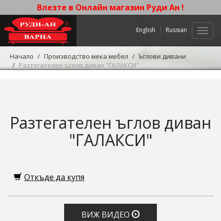
Влезте в Онлайн магазин Руди Ан !
English
Russian
Нави
Начало
Производство мека мебел
Ъглови дивани
Разтегателен ъглов диван "ГАЛАКСИ"
Разтегателен ъглов диван
"ГАЛАКСИ"
Откъде да купя
ВИЖ ВИДЕО