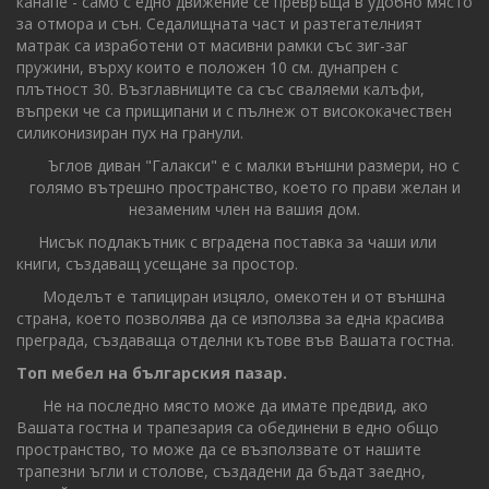
канапе - само с едно движение се превръща в удобно място
за отмора и сън. Седалищната част и разтегателният
матрак са изработени от масивни рамки със зиг-заг
пружини, върху които е положен 10 см. дунапрен с
плътност 30. Възглавниците са със сваляеми калъфи,
въпреки че са прищипани и с пълнеж от висококачествен
силиконизиран пух на гранули.
Ъглов диван "Галакси" е с малки външни размери, но с
голямо вътрешно пространство, което го прави желан и
незаменим член на вашия дом.
Нисък подлакътник с вградена поставка за чаши или
книги, създаващ усещане за простор.
Моделът е тапициран изцяло, омекотен и от външна
страна, което позволява да се използва за една красива
преграда, създаваща отделни кътове във Вашата гостна.
Топ мебел на българския пазар.
Не на последно място може да имате предвид, ако
Вашата гостна и трапезария са обединени в едно общо
пространство, то може да се възползвате от нашите
трапезни ъгли и столове, създадени да бъдат заедно,