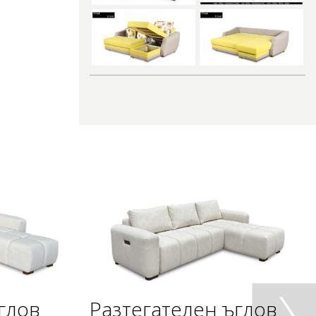
глов
Разтегателен ъглов