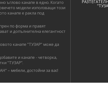
РАЗТЕГАТЕЛ
рно ъглово канапе в едно. Когато
"ТУЗА
 повечето модели използващи този
ото канапе е ракла под
рен по форма и правят
дават и допълнителна елегантност
овото канапе "ТУЗАР" може да
обавите и канапе - четворка,
тки "ТУЗАР".
Н“ – мебели, достойни за вас!