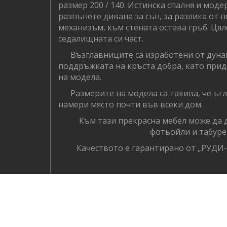
размер 200 / 140. Истинска спалня и моде
разпънете дивана за сън, за разлика от
механизъм, към стената остава гръб. Цял
седалищната си част.
Възглавниците са изработени от дунап
поддръжката на кръста добра, като при
на модела.
Размерите на модела са такива, че ъгл
намери място почти във всеки дом.
Към тази прекрасна мебел може да д
фотьойли и табуре
Качеството е гарантирано от „РУДИ-А