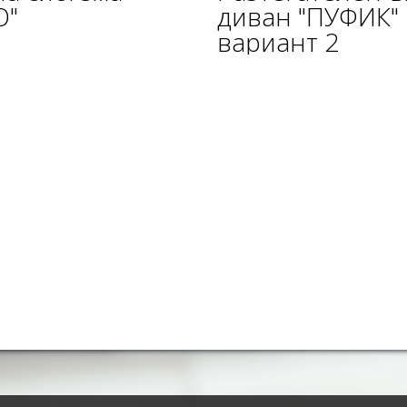
О"
диван "ПУФИК"
вариант 2