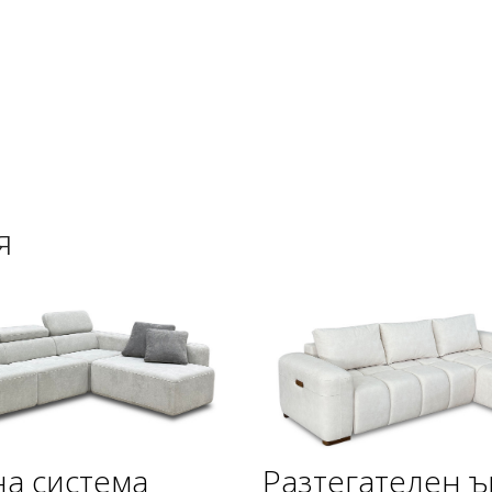
я
а система
Разтегателен ъ