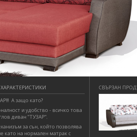
 ХАРАКТЕРИСТИКИ
СВЪРЗАН ПРОД
Р!!! А защо като?
ност и удобство - всичко това
глов диван "ТУЗАР".
анизъм за сън, който позволява
е като на нормален матрак с