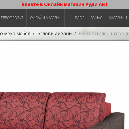
Влезте в Онлайн магазин Руди Ан !
ЕВРОПРОЕКТ
ОНЛАЙН МАГАЗИН
БЛОГ
ЗА НАС
МАГАЗИНИ
о мека мебел
Ъглови дивани
Разтегателен ъглов д