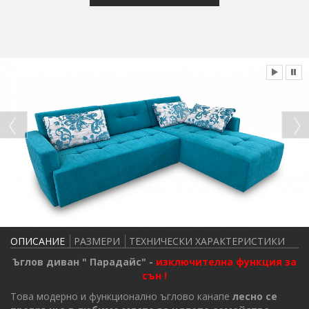
ОПИСАНИЕ
РАЗМЕРИ
ТЕХНИЧЕСКИ ХАРАКТЕРИСТИКИ
Ъглов диван " Парадайс" -
изключителна функция за
сън
!
Това модерно и функционално ъглово канапе
лесно се