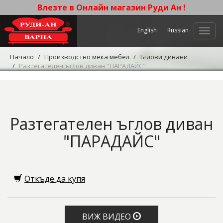
Влезте в Онлайн магазин Руди Ан !
English
Russian
Нави
Начало
Производство мека мебел
Ъглови дивани
Разтегателен ъглов диван "ПАРАДАЙС"
Разтегателен ъглов диван
"ПАРАДАЙС"
Откъде да купя
ВИЖ ВИДЕО