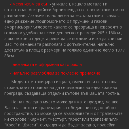
- механизъм за сън
- уникален, изцяло метален и
патентован Австрийски /произвеждан от нас/ механизъм на
разпъване. Изключително лесен за експлоатация - само с
едно движение /подпомогнато от пружини и газови
амортисьори/ ъгловото канапе се превръща в невероятно
голямо и удобно за всеки ден легло с размери 205 / 160см.,
а ако някое от децета реши да се поглези и иска да спи при
Вас, то лежанката разполага с допълнителна, напълно
достатъчна площ с размери на голямо единично легло 187 /
88см.
- лежанката е оформена като ракла
- напълно разглобяем за по-лесно пренасяне
Моделът е тапициран изцяло, омекотен и от външна
страна, което позволява да се използва за една красива
преграда, създаваща отделни кътове във Вашата гостна.
Не на последно място може да имате предвид, че ако
Вашата гостна и трапезария са обединени в едно общо
пространство, то може да се възползвате и от трапезните
ни столове "Кармен", "Честър", "Крес" или трапезни ъгли
"Крес" и "Джеси", създадени да бъдат заедно, правейки