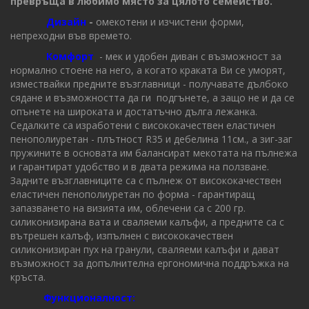
превръща в любимо място за цялото семейство.
Дизайн
-
омекотени и изчистени форми,
непреходни във времето.
Комфорт
- мек и удобен диван с възможност за
нормално стоене на него, а когато краката Ви се уморят,
измествайки предните възглавници - получавате дълбоко
сядане и възможността да ги подгънете, а защо не и да се
опънете на широката и достатъчно дълга лежанка.
Седалките са изработени с висококачествен еластичен
пенополиуретан - плътност R35 и дебелина 11см., а зиг-заг
пружините в основата им балансират мекотата на пълнежа
и гарантират удобство и в двата режима на ползване.
Задните възглавниците са с пълнеж от висококачествен
еластичен пенополиуретан по форма - гарантиращ
запазването на визията им, облечени са с 200 гр.
силиконизирана вата и сваляеми калъфи, а предните са с
вътрешен калъф, изпълнен с висококачествен
силиконизиран пух на гранули, сваляеми калъфи и дават
възможност за допълнителна ергономична поддръжка на
кръста.
Функционалност: