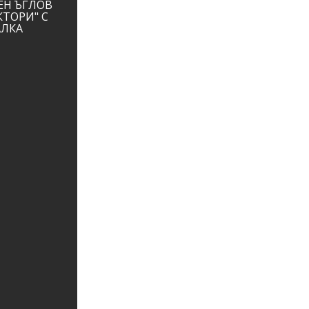
ЕН ЪГЛОВ
КТОРИ" С
АЛКА