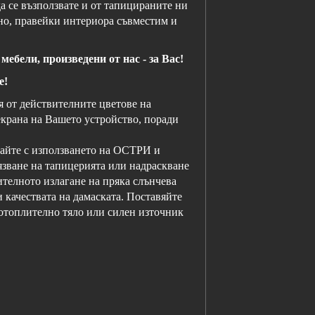
а се възползвате и от тапицираните ни
дно, правейки интериора съвместим и
ебели, произведени от нас - за Вас!
е!
от действителните цветове на
екрана на Вашето устройство, поради
е с използването на ОСТРИ и
зване на тапицерията или надраскване
телното излагане на пряка слънчева
 качествата на дамаската. Поставяйте
отоплително тяло или силен източник