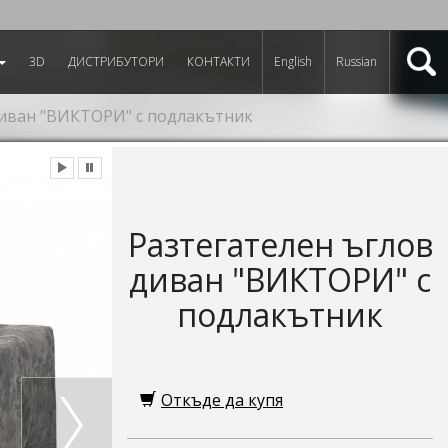
3D
ДИСТРИБУТОРИ
КОНТАКТИ
English
Russian
диван "ВИКТОРИ" с подлакътник
Разтегателен ъглов
диван "ВИКТОРИ" с
подлакътник
Откъде да купя