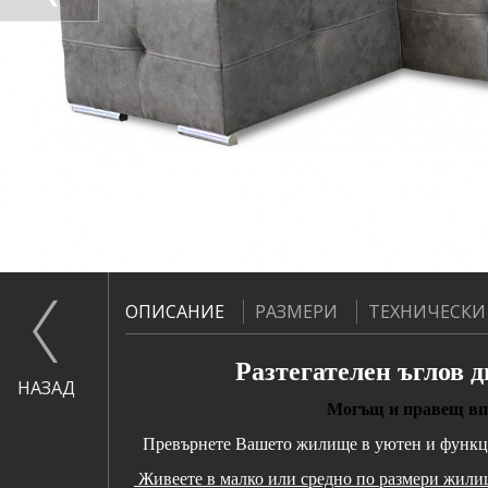
ОПИСАНИЕ
РАЗМЕРИ
ТЕХНИЧЕСКИ
Разтегателен ъглов 
НАЗАД
Могъщ и правещ впе
Превърнете Вашето жилище в уютен и функци
Живеете в малко или средно по размери жили