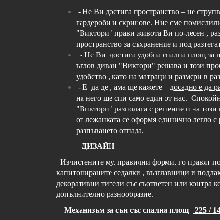
- Не Ви достига пространство
– не струп
гардероби и скринове. Ние сме помислили 
"Виктори" прави живота Ви по-лесен , ра
пространство за съхранение и под разтега
- Не Ви достига удобна спална площ за 
ъглов диван "Виктори" решава и този про
удобство , като на матраци и размери в ра
- Е да де , ама ще кажете –
досадно е да р
на него ще спи само един от нас. Спокойн
"Виктори" разполага с решение и на този
от лежанката се оформя единично легло с р
разпъването отпада.
ДИЗАЙН
Изчистените му, правилни форми, го правят по
капитонираните седалки , възглавници и подла
декоративни тигели със съответен или контра к
допълнително разнообразие.
Механизъм за сън със спална площ
225 / 1