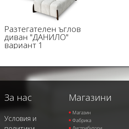
Разтегателен ъглов
диван "ДАНИЛО"
вариант 1
За нас
Магазини
Магазин
Условия и
Фабрика
политики
Дистрибутори