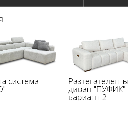
я
а система
Разтегателен ъ
О"
диван "ПУФИК"
вариант 2