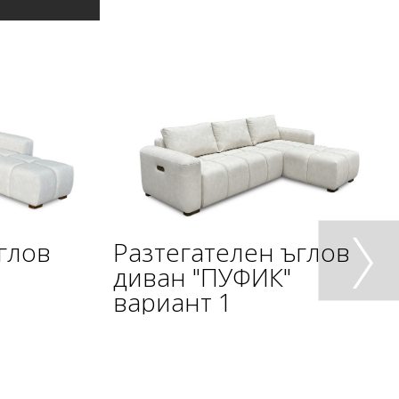
глов
Разтегателен ъглов
диван "ПУФИК"
вариант 1