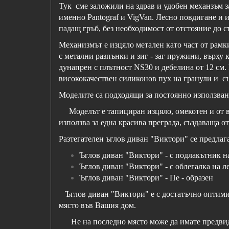
Тук сме заложили на здрав и удобен механзъм за
именно Pantograf и VigVan. Лесно повдигане и из
падащ гръб, без необходимост от отстояние до ст
Механизмът е изцяло метален като част от рамки
с метални разпънки и зиг - заг пружини, върху
дунапрен с плътност NS30 и дебелина от 12 см.
висококачествен силиконов пух на гранули и съ
Моделите са подходящи за постоянно използван
Моделът е тапициран изцяло, омекотен и от въ
използва за една красива преграда, създаваща о
Разтегателен ъглов диван "Виктори" се предлага
Ъглов диван "Виктори" - с подлакътник н
Ъглов диван "Виктори" - с облегалка на л
Ъглов диван "Виктори" - Пе - образен
Ъглов диван "Виктори" е с достатъчно оптимиз
място във Вашия дом.
Не на последно място може да имате предвид, 