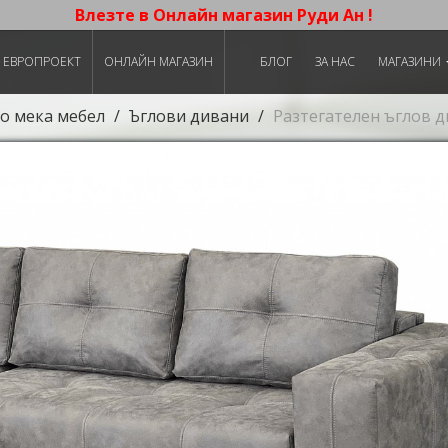
Влезте в Онлайн магазин Руди Ан !
ЕВРОПРОЕКТ
ОНЛАЙН МАГАЗИН
БЛОГ
ЗА НАС
МАГАЗИНИ
о мека мебел
Ъглови дивани
Разтегателен ъглов 