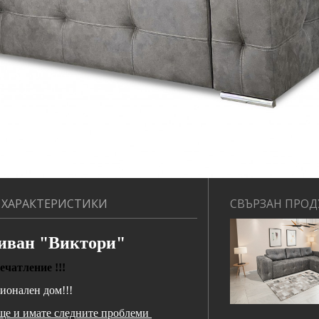
 ХАРАКТЕРИСТИКИ
СВЪРЗАН ПРОД
диван "Виктори"
чатление !!!
онален дом!!!
ще и имате следните проблеми