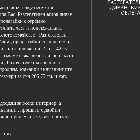
РАЗТЕГАТЕЛ
ДИВАН "ВИ
вайте още и още ненужни
ОБЛЕГ
за Вас. Разтегателен ъглов диван
зполагайки с огромно
телната част и под лежанката.
цялото семейство.
Разтегателен
блем , предлагайки спална площ с
зтегнато положение 225 / 142 см.
азпъваме всяка вечер дивана
, като
о , Разтегателен ъглов диван
 проблем. Махайки възглавниците
азмери за сън 206 75 см. и хоп,
дходящ за всеки интериор, а
кътници , прошити с двойни
онец премахват скуката и внасят
42 см.