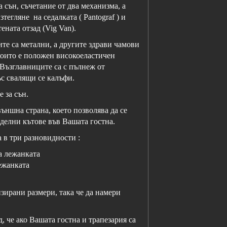
 сън, съчетание от два механизма, а
тегляне на седалката ( Pantograf ) и
ената отзад (Vig Van).
те са метални, а другите здрави чамови
 които е положен високоеластичен
 Възглавниците са с пълнеж от
с свалящи се калъфи.
е за сън.
ншна страна, което позволява да се
тделни кътове във Вашата гостна.
 в три разновидности :
а лежанката
ежанката
ирани размери, така че да намери
че ако Вашата гостна и трапезария са