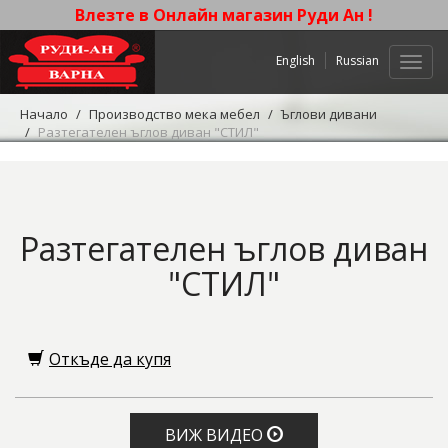
Влезте в Онлайн магазин Руди Ан !
English
Russian
Нави
Начало
Производство мека мебел
Ъглови дивани
Разтегателен ъглов диван "СТИЛ"
Разтегателен ъглов диван
"СТИЛ"
Откъде да купя
ВИЖ ВИДЕО