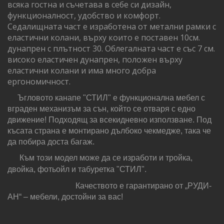
всяка гостна и съчетава в себе си дизайн,
функционалност, удобство и комфорт.
Седалищната част е изработена от метални рамки с
еластични колани, върху които е поставен 10см.
дунапрен с плътност 30. Облегалната част е със 7 см.
високо еластичен дунапрен, положен върху
еластични колани и има много добра
ергономичност.
Ъгловото канапе "СТИЛ" е функционална мебел с
вграден механизъм за сън, който се отваря с едно
движение! Подходящ за всекидневно използване. Под
късата страна е монтирано дълбоко чекмедже, така че
да побира доста багаж.
Към този модел може да се изработи и тройка,
двойка, фотьойл и табуретка "СТИЛ".
Качеството е гарантирано от „РУДИ-
АН“ – мебели, достойни за вас!