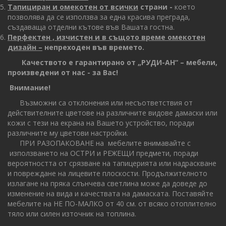
Тапициран и омекотен от всички
страни -
което
позволява да се използва за една красива преграда,
създаваща отделни кътове във Вашата гостна.
Перфектен , изчистен и в същото време омекотен
дизайн –
непреходен във времето.
Качеството е гарантирано от „РУДИ-АН“ – мебели,
произведени от нас - за Вас!
Внимание!
Възможни са отклонения или несъответствия от
действителните цветове на различните видове дамаски или
кожи с тези на екрана на Вашето устройство, поради
различните му цветови настройки.
ПРИ РАЗОПАКОВАНЕ на мебелите внимавайте с
използването на ОСТРИ и РЕЖЕЩИ предмети, поради
вероятността от срязване на тапицерията или надраскване
и повреждане на лицевите плоскости. Продължителното
излагане на пряка слънчева светлина може да доведе до
изменение на вида и качествата на дамаската. Поставяйте
мебелите на НЕ ПО-МАЛКО от 40 см. от всяко отоплително
тяло или силен източник на топлина.