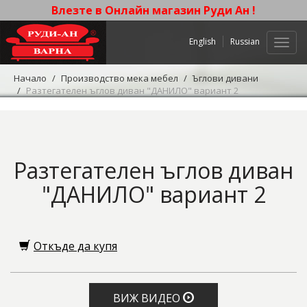
Влезте в Онлайн магазин Руди Ан !
English
Russian
Нави
Начало
Производство мека мебел
Ъглови дивани
Разтегателен ъглов диван "ДАНИЛО" вариант 2
Разтегателен ъглов диван
"ДАНИЛО" вариант 2
Откъде да купя
ВИЖ ВИДЕО