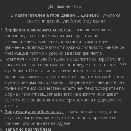
Да , ама не само !
В
Разтегателен ъглов диван „ ДАНИЛО"
умело са
съчетани дизайн, удобство и функция :
Перфектен механизъм за сън
- изцяло метален /
произвеждан от нас/ механизъм на разпъване.
Изключително лесен за експлоатация - само с едно
движение /подпомогнато от пружини / ъгловото канапе се
превръща в голямо и удобно за всеки ден легло .
Комфорт -
мек и удобен диван. Седалките са изработени с
висококачествен еластичен пенополиуретан - плътност R35
и дебелина 12см., а зиг-заг пружините в основата им
балансират мекотата на пълнежа и гарантират удобство и
в двата режима на ползване. Задните възглавниците са с
пълнеж от висококачествен еластичен пенополиуретан по
форма - гарантиращ запазването на визията им и дават
възможност за допълнителна ергономична поддръжка на
кръста.
Повдигаща се облегалка –
с механизъм за повдигане ,
за да се разпъне канапето , като в същото време не се
променя дълбочината на сядане.
Напълно разглобяем