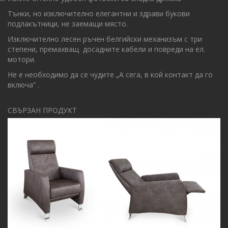
Тънки, но изключително елегантни и здрави букови
подлакътници, не заемащи място.
Изключително лесен ръчен белгийски механизъм с три
степени, премахващ досадните кабели и повреди на ел.
мотори.
Не е необходимо да се чудите „А сега, в кой контакт да го
включа” .
СВЪРЗАН ПРОДУКТ