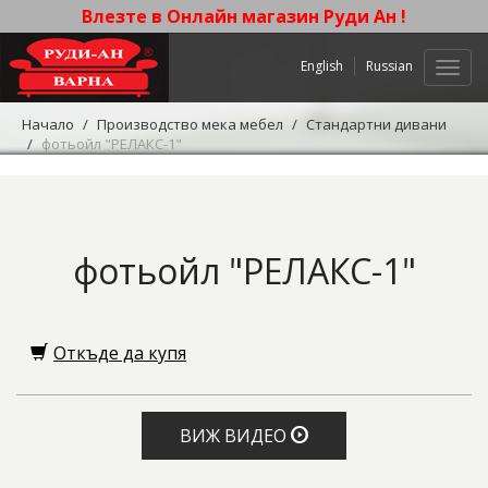
Влезте в Онлайн магазин Руди Ан !
English
Russian
Нави
Начало
Производство мека мебел
Стандартни дивани
фотьойл "РЕЛАКС-1"
фотьойл "РЕЛАКС-1"
Откъде да купя
ВИЖ ВИДЕО