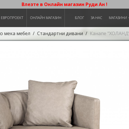
Влезте в Онлайн магазин Руди Ан !
ЕВРОПРОЕКТ
ОНЛАЙН МАГАЗИН
БЛОГ
ЗА НАС
МАГАЗИНИ
о мека мебел
Стандартни дивани
Канапе "ХОЛАНД