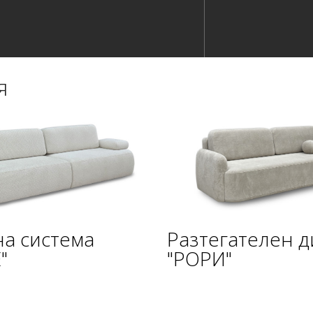
я
а система
Разтегателен 
"
"РОРИ"