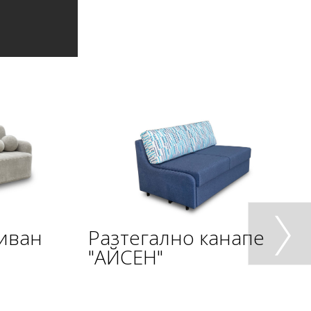
диван
Разтегално канапе
"АЙСЕН"