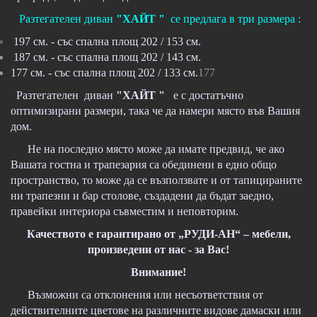
Разтегателен диван
"ХАЙТ "
се предлага в три размера :
197 см. - със спална площ 202 / 153 см.
187 см. - със спална площ 202 / 143 см.
177 см. - със спална площ 202 / 133 см.
177
Разтегателен диван
"ХАЙТ "
е с достатъчно
оптимизирани размери, така че да намери място във Вашия
дом.
Не на последно място може да имате предвид, че ако
Вашата гостна и трапезария са обединени в едно общо
пространство, то може да се възползвате и от тапицираните
ни трапезни и бар столове, създадени да бъдат заедно,
правейки интериора съвместим и неповторим.
Качеството е гарантирано от „РУДИ-АН“ – мебели,
произведени от нас - за Вас!
Внимание!
Възможни са отклонения или несъответствия от
действителните цветове на различните видове дамаски или