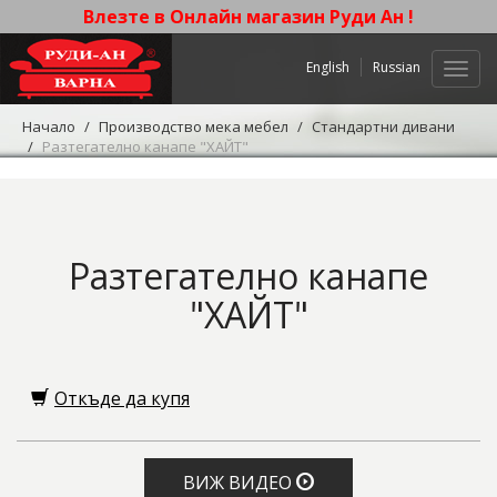
Влезте в Онлайн магазин Руди Ан !
English
Russian
Нави
Начало
Производство мека мебел
Стандартни дивани
Разтегателно канапе "ХАЙТ"
Разтегателно канапе
"ХАЙТ"
Откъде да купя
ВИЖ ВИДЕО