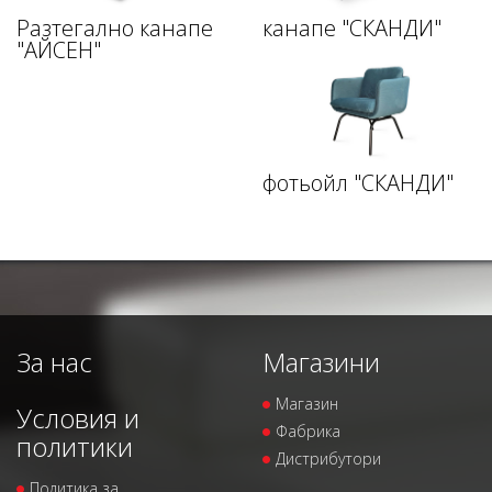
Разтегално канапе
канапе "СКАНДИ"
"АЙСЕН"
фотьойл "СКАНДИ"
За нас
Магазини
Магазин
Условия и
Фабрика
политики
Дистрибутори
Политика за