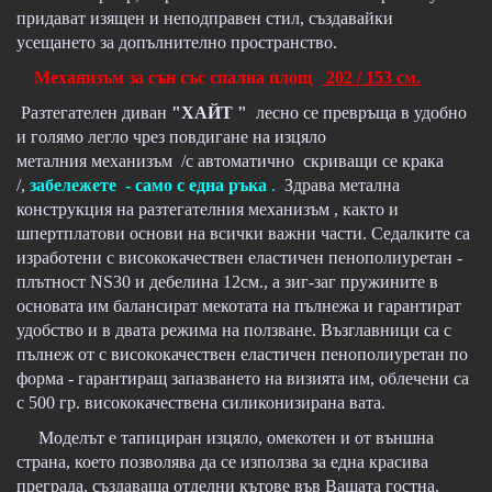
придават изящен и неподправен стил, създавайки
усещането за допълнително пространство.
Механизъм за сън със спална площ
202 / 153 см.
Разтегателен диван
"ХАЙТ "
лесно се превръща в удобно
и голямо легло чрез повдигане на изцяло
металния механизъм /с автоматично скриващи се крака
/,
забележете - само с една ръка
.
Здрава метална
конструкция на разтегателния механизъм , както и
шпертплатови основи на всички важни части. Седалките са
изработени с висококачествен еластичен пенополиуретан -
плътност NS30 и дебелина 12см., а зиг-заг пружините в
основата им балансират мекотата на пълнежа и гарантират
удобство и в двата режима на ползване. Възглавници са с
пълнеж от с висококачествен еластичен пенополиуретан по
форма - гарантиращ запазването на визията им, облечени са
с 500 гр. висококачествена силиконизирана вата.
Моделът е тапициран изцяло, омекотен и от външна
страна, което позволява да се използва за една красива
преграда, създаваща отделни кътове във Вашата гостна.