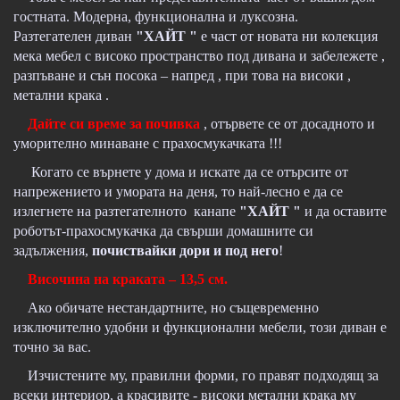
гостната. Модерна, функционална и луксозна.
Разтегателен диван
"ХАЙТ "
е част от новата ни колекция
мека мебел с високо пространство под дивана и забележете ,
разпъване и сън посока – напред , при това на високи ,
метални крака .
Дайте си време за почивка
, отървете се от досадното и
уморително минаване с прахосмукачката !!!
Когато се върнете у дома и искате да се отърсите от
напрежението и умората на деня, то най-лесно е да се
излегнете на разтегателното канапе
"ХАЙТ "
и да оставите
роботът-прахосмукачка да свърши домашните си
задължения,
почиствайки дори и под него
!
Височина на краката – 13,5 см.
Ако обичате нестандартните, но същевременно
изключително удобни и функционални мебели, този диван е
точно за вас.
Изчистените му, правилни форми, го правят подходящ за
всеки интериор, а красивите - високи метални крака му