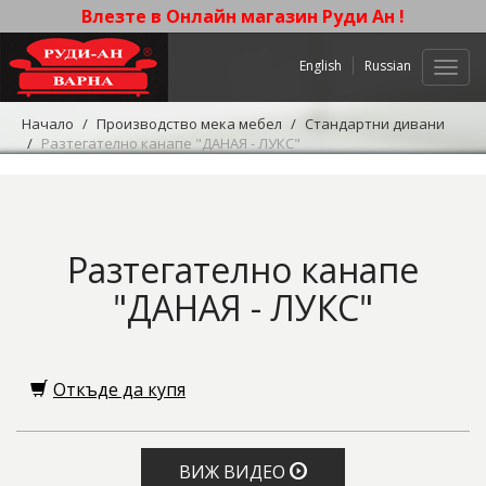
Влезте в Онлайн магазин Руди Ан !
English
Russian
Нави
Начало
Производство мека мебел
Стандартни дивани
Разтегателно канапе "ДАНАЯ - ЛУКС"
Разтегателно канапе
"ДАНАЯ - ЛУКС"
Откъде да купя
ВИЖ ВИДЕО