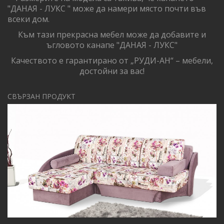
"ДАНАЯ - ЛУКС " може да намери място почти във
всеки дом.
Към тази прекрасна мебел може да добавите и
ъгловото канапе "ДАНАЯ - ЛУКС"
Качеството е гарантирано от „РУДИ-АН“ – мебели,
достойни за вас!
СВЪРЗАН ПРОДУКТ