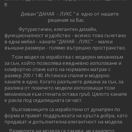
!!!
Диван "ДАНАЯ - ЛУКС " е едно от нашите
решения за Вас.
Футуристичен, елегантен дизайн,
функционалност и удобство - всичко това съчетано
в една мебел - канапе "ДАНАЯ - ЛУКС" - малки
външни размери - голямо вътрешно пространство.
Този модел се изработва с модерен механизъм
за сън, който позволява ежедневно използване и
комфортно спане като на нормален матрак с
размер 200 / 140. Истинска спалня и модерно
канапе в едно. Когато разпънете дивана за сън, за
разлика от повечето модели използващи този
механизъм към стената остава гръб. Цялото канапе
е ракла под седалищната си част.
Възглавниците са изработени от дунапрен по
форма и правят поддръжката на кръста добра, като
придават и допълнителна елегантност на модела.
Размерите на модела са такива, че канапето