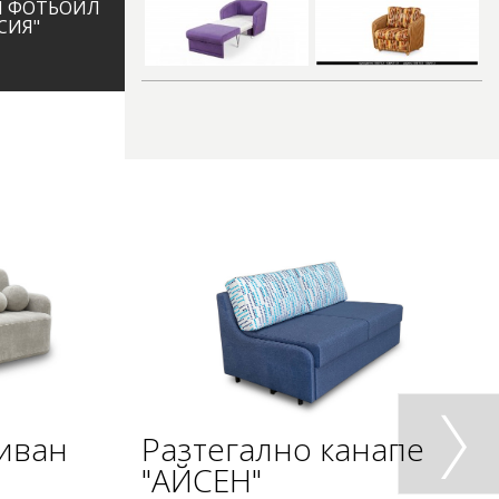
Н ФОТЬОЙЛ
СИЯ"
диван
Разтегално канапе
"АЙСЕН"