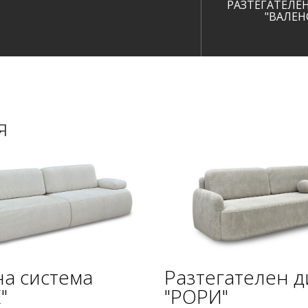
РАЗТЕГАТЕЛЕ
"ВАЛЕН
я
а система
Разтегателен 
"
"РОРИ"