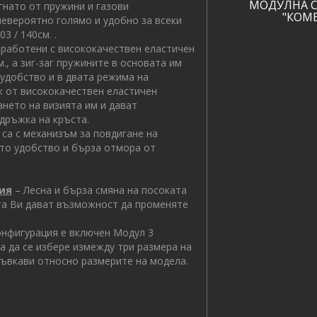
МОДУЛНА 
гнато от пружини и газови
"КОМ
евероятно голямо и удобно за всеки
203 / 140см. .
зработени с висококачествен еластичен
., а зиг-заг пружините в основата им
удобство и в двата режима на
 от висококачествен еластичен
нето на визията им и дават
дръжка на кръста.
 са с механизъм за повдигане на
ето удобство и бърза отмора от
ия
– Лесна и бърза смяна на посоката
ста Ви дават възможност да променяте
онфигурация е включен Модул 3
 да се избере измежду три размера на
гъвкави относно размерите на модела.