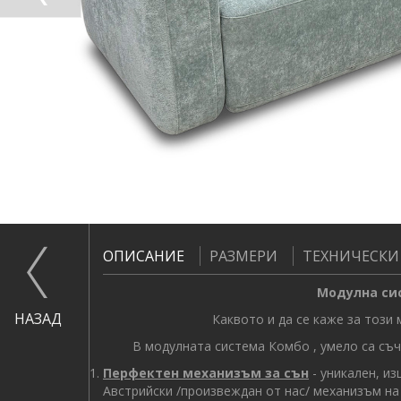
ОПИСАНИЕ
РАЗМЕРИ
ТЕХНИЧЕСКИ
Модулна систем
НАЗАД
Каквото и да се каже за този мо
В модулната система Комбо , умело са съч
Перфектен механизъм за сън
- уникален, и
Австрийски /произвеждан от нас/ механизъм на