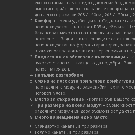
експлоатация - само с едно движение /подпомо
амортисьори/ ъгловото канапе се превръща в н
ден легло с размери 203 / 160см., 203 / 150см. , 
Комфорт -
мек и удобен диван. Седалките са и
пенополиуретан - плътност R35 и дебелина 11см
балансират мекотата на пълнежа и гарантират 
ползване. Задните възглавниците са с пълнеж
пенополиуретан по форма - гарантиращ запазва
възможност за допълнителна ергономична под
Повдигащи се облегални възглавници –
те
няколко степени , така щото да подобрят Ваш
напрегнатия ден.
Напълно разглобяем
Смяна на посоката при ъглова конфигурац
на отделните модули , разменяйки техните ме
неговот място.
Място за съхранение
- когато във Вашата к
Три размера на всеки модул
– възможността
отделните модули Ви дава възможност да сте 
Много вариации на едно място
:
Стандартно канапе , в три размера
Голямо канапе , в три размера