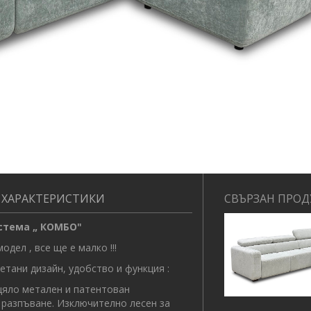
 ХАРАКТЕРИСТИКИ
СВЪРЗАН ПРОД
а „ КОМБО"
дел , все ще е малко !!!
етани дизайн, удобство и функция :
зцяло метален и патентован
 разпъване. Изключително лесен за