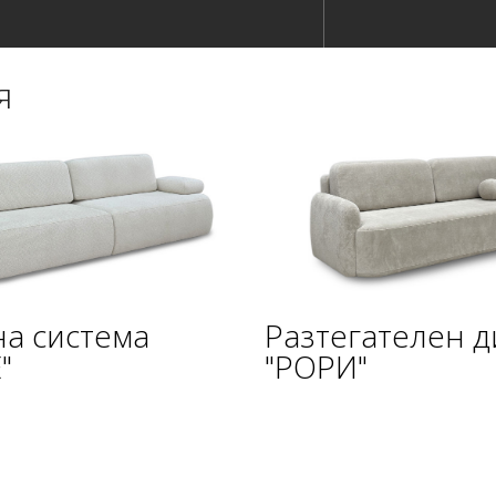
я
а система
Разтегателен 
"
"РОРИ"