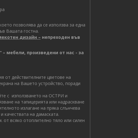
ера
което позволява да се използва за една
ъв Вашата гостна.
мекотен дизайн –
непреходен във
 – мебели, произведени от нас - за
 от действителните цветове на
 екрана на Вашето устройство, поради
 с използването на ОСТРИ и
зване на тапицерията или надраскване
ителното излагане на пряка слънчева
и качествата на дамаската.
. от всяко отоплително тяло или силен