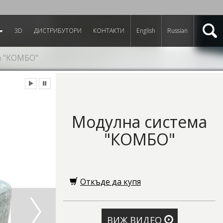
3D
ДИСТРИБУТОРИ
КОНТАКТИ
English
Russian
а "КОМБО"
Модулна система
"КОМБО"
Откъде да купя
ВИЖ ВИДЕО