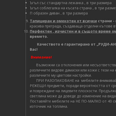
Ъгъл със стандартна лежанка , в три размера
Ъгъл соблегалка на късата страна , в три разм
П образен диван , в три размера
Тапициран и омекотен от всички
страни -
красива преграда, създаваща отделни кътове в
Перфектен , изчистен и в същото време о
времето.
Качеството е гарантирано от „РУДИ-АН“
Вас!
Внимание!
Възможни са отклонения или несъответствия
различните видове дамаски или кожи с тези на
различните му цветови настройки.
ПРИ РАЗОПАКОВАНЕ на мебелите внимавайте
РЕЖЕЩИ предмети, поради вероятността от сря
и повреждане на лицевите плоскости. Продълж
светлина може да доведе до изменение на вида 
Поставяйте мебелите на НЕ ПО-МАЛКО от 40 см
източник на топлина.