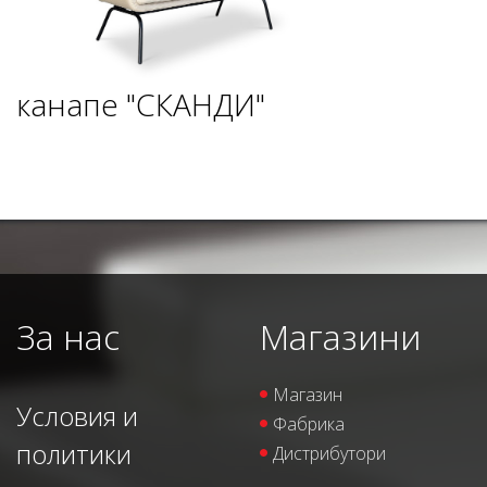
канапе "СКАНДИ"
За нас
Магазини
Магазин
Условия и
Фабрика
политики
Дистрибутори