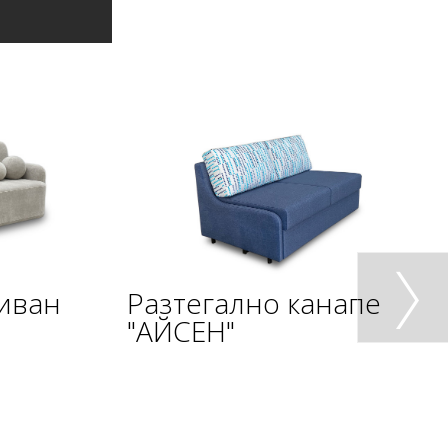
диван
Разтегално канапе
"АЙСЕН"