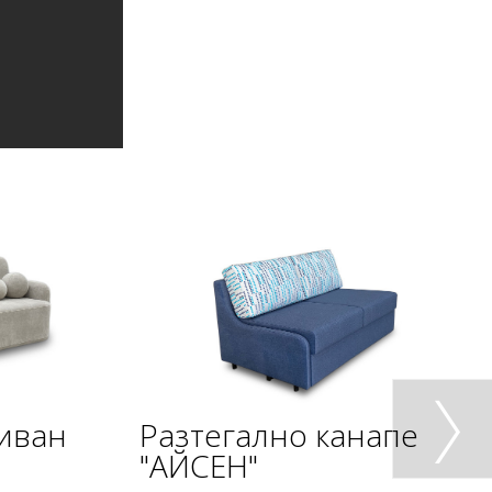
диван
Разтегално канапе
"АЙСЕН"