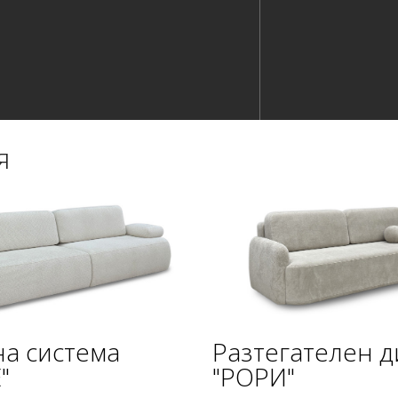
я
а система
Разтегателен 
"
"РОРИ"